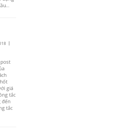
cầu…
018
 post
ủa
ách
phốt
ới giá
ông tắc
g đến
ng tắc