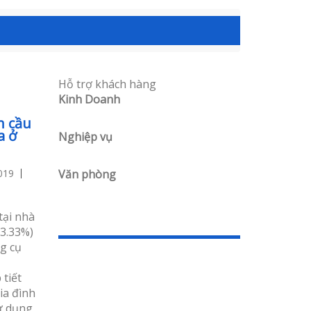
Hỗ trợ khách hàng
Kinh Doanh
n cầu
a ở
Nghiệp vụ
019
Văn phòng
tại nhà
73.33%)
g cụ
tiết
ia đình
ử dụng