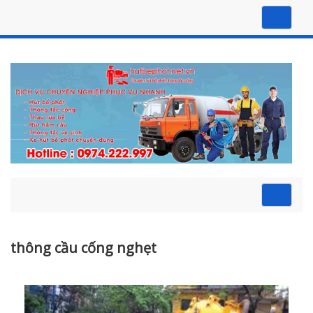
Top
naviga
Toggl
naviga
thông cầu cống nghẹt